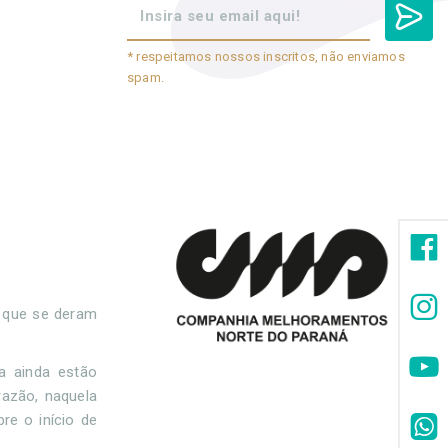
* respeitamos nossos inscritos, não enviamos
spam.
 que se deram
a ainda estão
azão, naquela
e o início de