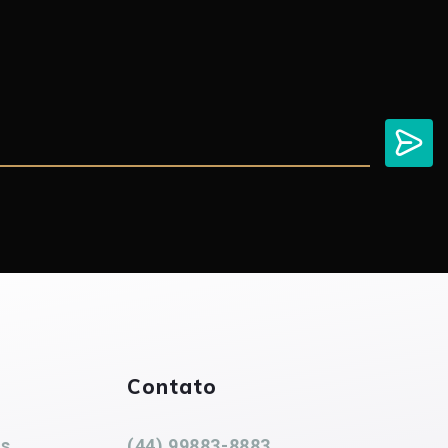
Contato
es
(44) 99883-8883