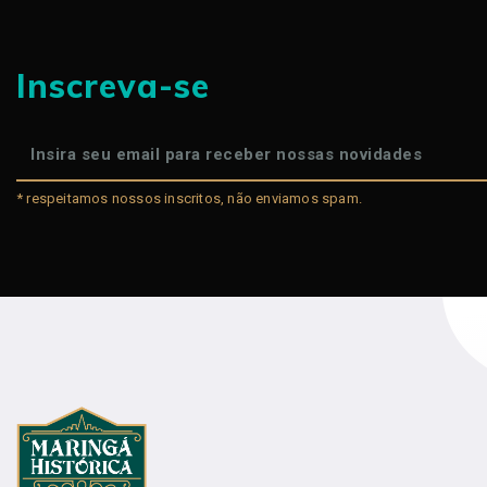
Inscreva-se
* respeitamos nossos inscritos, não enviamos spam.