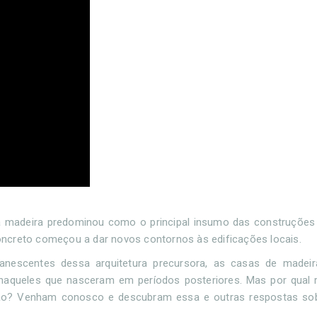
 a madeira predominou como o principal insumo das construções
 concreto começou a dar novos contornos às edificações locais.
escentes dessa arquitetura precursora, as casas de madeir
queles que nasceram em períodos posteriores. Mas por qual r
ão? Venham conosco e descubram essa e outras respostas sobr