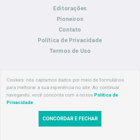
Editorações
Pioneiros
Contato
Política de Privacidade
Termos de Uso
Contato
Cookies: nós captamos dados por meio de formulários
para melhorar a sua experiência no site. Ao continuar
navegando, você concorda com a nossa
Política de
(44) 99883-8883
Privacidade
.
maringahistorica@gmail.com
CONCORDAR E FECHAR