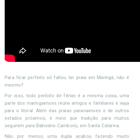
Para ficar perfeito só faltou ter praia em Maringá, não é
mesmo?
Por isso, todo período de férias é a mesma coisa, uma
parte dos maringaenses reúne amigos e familiares e viaja
para o litoral. Além das praias paranaenses e de outros
estados próximos, é meio que tradição para muitos
seguirem para Balneário Camboriú, em Santa Catarina.
Não por menos, uma dupla acabou fazendo muito