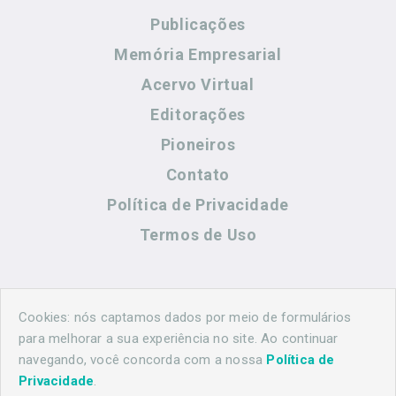
Publicações
Memória Empresarial
Acervo Virtual
Editorações
Pioneiros
Contato
Política de Privacidade
Termos de Uso
Contato
Cookies: nós captamos dados por meio de formulários
para melhorar a sua experiência no site. Ao continuar
navegando, você concorda com a nossa
Política de
(44) 99883-8883
Privacidade
.
maringahistorica@gmail.com