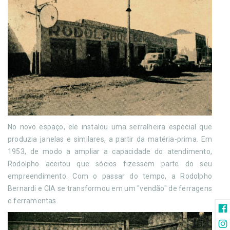
No novo espaço, ele instalou uma serralheira especial que
produzia janelas e similares, a partir da matéria-prima. Em
1953, de modo a ampliar a capacidade do atendimento,
Rodolpho aceitou que sócios fizessem parte do seu
empreendimento. Com o passar do tempo, a Rodolpho
Bernardi e CIA se transformou em um "vendão" de ferragens
e ferramentas.