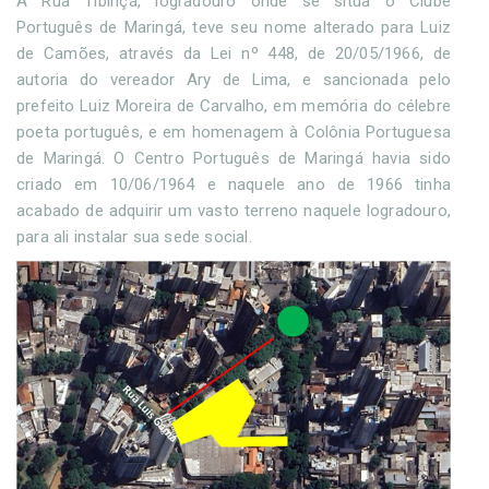
A Rua Tibiriçá, logradouro onde se situa o Clube
Português de Maringá, teve seu nome alterado para Luiz
de Camões, através da Lei nº 448, de 20/05/1966, de
autoria do vereador Ary de Lima, e sancionada pelo
prefeito Luiz Moreira de Carvalho, em memória do célebre
poeta português, e em homenagem à Colônia Portuguesa
de Maringá. O Centro Português de Maringá havia sido
criado em 10/06/1964 e naquele ano de 1966 tinha
acabado de adquirir um vasto terreno naquele logradouro,
para ali instalar sua sede social.