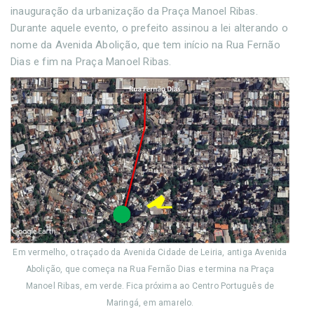
inauguração da urbanização da Praça Manoel Ribas.
Durante aquele evento, o prefeito assinou a lei alterando o
nome da Avenida Abolição, que tem início na Rua Fernão
Dias e fim na Praça Manoel Ribas.
Em vermelho, o traçado da Avenida Cidade de Leiria, antiga Avenida
Abolição, que começa na Rua Fernão Dias e termina na Praça
Manoel Ribas, em verde. Fica próxima ao Centro Português de
Maringá, em amarelo.