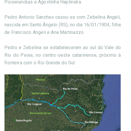
Poixerunckas e Agostinha Haplinska.
Pedro Antonio Sanches casou-se com Zebelina Angeli,
nascida em Santo Ângelo (RS), no dia 16/01/1904, filha
de Francisco Angeli e Ana Martinazzo.
Pedro e Zebelina se estabeleceram ao sul do Vale do
Rio do Peixe, no centro-oeste catarinense, próximo à
fronteira com o Rio Grande do Sul.