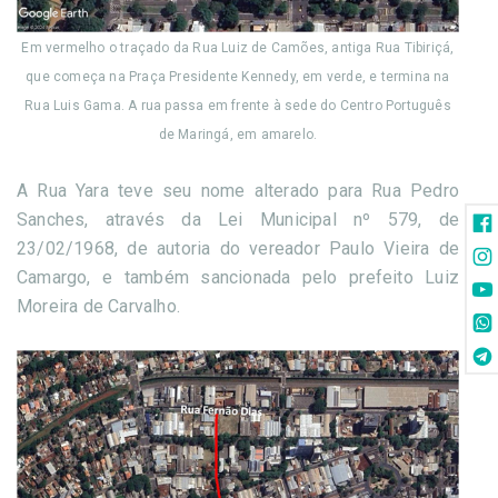
Em vermelho o traçado da Rua Luiz de Camões, antiga Rua Tibiriçá,
que começa na Praça Presidente Kennedy, em verde, e termina na
Rua Luis Gama. A rua passa em frente à sede do Centro Português
de Maringá, em amarelo.
A Rua Yara teve seu nome alterado para Rua Pedro
Sanches, através da Lei Municipal nº 579, de
23/02/1968, de autoria do vereador Paulo Vieira de
Camargo, e também sancionada pelo prefeito Luiz
Moreira de Carvalho.