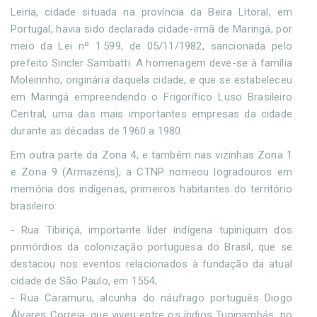
Leiria, cidade situada na província da Beira Litoral, em
Portugal, havia sido declarada cidade-irmã de Maringá, por
meio da Lei nº 1.599, de 05/11/1982, sancionada pelo
prefeito Sincler Sambatti. A homenagem deve-se à família
Moleirinho, originária daquela cidade, e que se estabeleceu
em Maringá empreendendo o Frigorífico Luso Brasileiro
Central, uma das mais importantes empresas da cidade
durante as décadas de 1960 a 1980.
Em outra parte da Zona 4, e também nas vizinhas Zona 1
e Zona 9 (Armazéns), a CTNP nomeou logradouros em
memória dos indígenas, primeiros habitantes do território
brasileiro:
- Rua Tibiriçá, importante líder indígena tupiniquim dos
primórdios da colonização portuguesa do Brasil, que se
destacou nos eventos relacionados à fundação da atual
cidade de São Paulo, em 1554;
- Rua Caramuru, alcunha do náufrago português Diogo
Álvares Correia, que viveu entre os índios Tupinambás, no