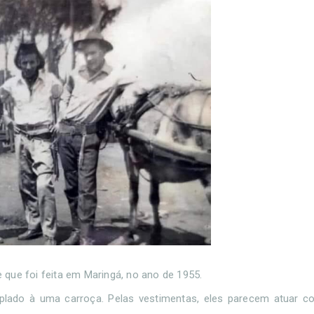
de que foi feita em Maringá, no ano de 1955.
lado à uma carroça. Pelas vestimentas, eles parecem atuar c