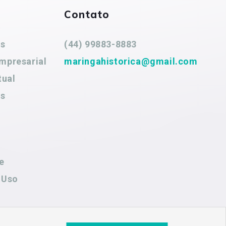
Contato
es
(44) 99883-8883
mpresarial
maringahistorica@gmail.com
tual
es
e
 Uso