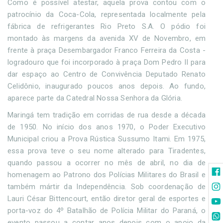
Como é possível atestar, aquela prova contou com o
patrocínio da Coca-Cola, representada localmente pela
fábrica de refrigerantes Rio Preto S.A. O pódio foi
montado às margens da avenida XV de Novembro, em
frente à praça Desembargador Franco Ferreira da Costa -
logradouro que foi incorporado à praça Dom Pedro II para
dar espaço ao Centro de Convivência Deputado Renato
Celidônio, inaugurado poucos anos depois. Ao fundo,
aparece parte da Catedral Nossa Senhora da Glória.
Maringá tem tradição em corridas de rua desde a década
de 1950. No início dos anos 1970, o Poder Executivo
Municipal criou a Prova Rústica Sussumo Itami. Em 1975,
essa prova teve o seu nome alterado para Tiradentes,
quando passou a ocorrer no mês de abril, no dia de
homenagem ao Patrono dos Polícias Militares do Brasil e
também mártir da Independência. Sob coordenação de
Lauri César Bittencourt, então diretor geral de esportes e
porta-voz do 4º Batalhão de Polícia Militar do Paraná, o
evento passou a contar anos depois com o apoio da