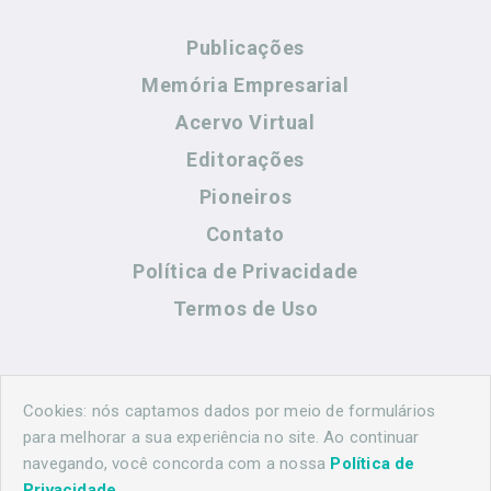
Publicações
Memória Empresarial
Acervo Virtual
Editorações
Pioneiros
Contato
Política de Privacidade
Termos de Uso
Contato
Cookies: nós captamos dados por meio de formulários
para melhorar a sua experiência no site. Ao continuar
navegando, você concorda com a nossa
Política de
(44) 99883-8883
Privacidade
.