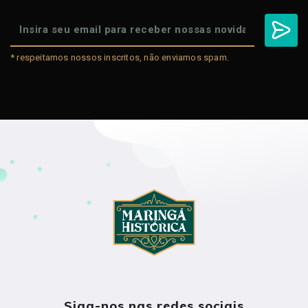
* respeitamos nossos inscritos, não enviamos spam.
Siga-nos nas redes sociais