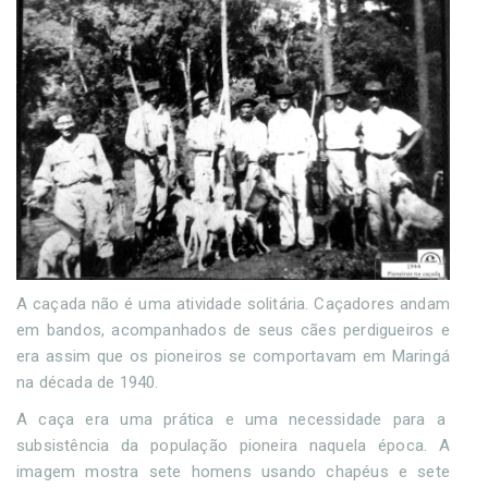
A caçada não é uma atividade solitária. Caçadores andam
em bandos, acompanhados de seus cães perdigueiros e
era assim que os pioneiros se comportavam em Maringá
na década de 1940.
A caça era uma prática e uma necessidade para a
subsistência da população pioneira naquela época. A
imagem mostra sete homens usando chapéus e sete