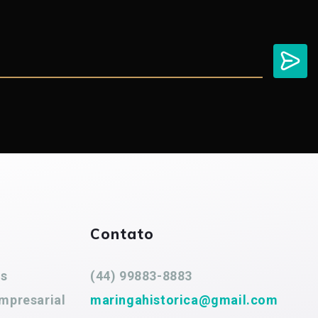
Contato
es
(44) 99883-8883
mpresarial
maringahistorica@gmail.com