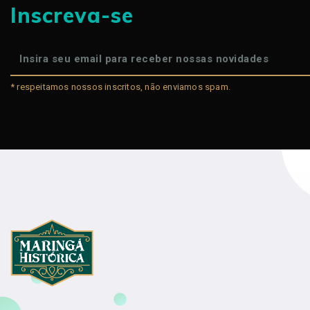
Inscreva-se
* respeitamos nossos inscritos, não enviamos spam.