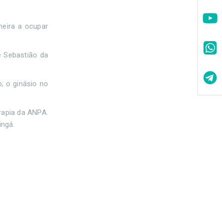
meira a ocupar
e Sebastião da
; o ginásio no
rapia da ANPA.
ingá.