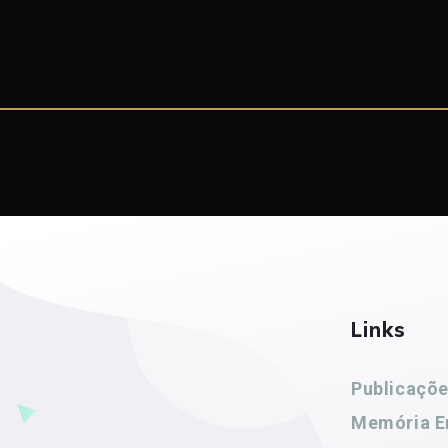
Links
Publicaçõ
Memória E