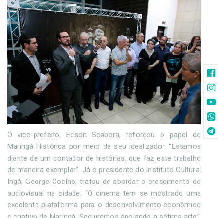
O vice-prefeito, Edson Scabora, reforçou o papel do
Maringá Histórica por meio de seu idealizador. “Estamos
diante de um contador de histórias, que faz este trabalho
de maneira exemplar”. Já o presidente do Instituto Cultural
Ingá, George Coelho, tratou de abordar o crescimento do
audiovisual na cidade. “O cinema tem se mostrado uma
excelente plataforma para o desenvolvimento econômico
e criativo de Maringá. Seguiremos apoiando a sétima arte”,