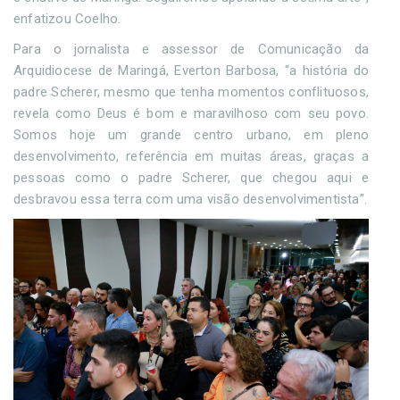
enfatizou Coelho.
Para o jornalista e assessor de Comunicação da
Arquidiocese de Maringá, Everton Barbosa, “a história do
padre Scherer, mesmo que tenha momentos conflituosos,
revela como Deus é bom e maravilhoso com seu povo.
Somos hoje um grande centro urbano, em pleno
desenvolvimento, referência em muitas áreas, graças a
pessoas como o padre Scherer, que chegou aqui e
desbravou essa terra com uma visão desenvolvimentista”.