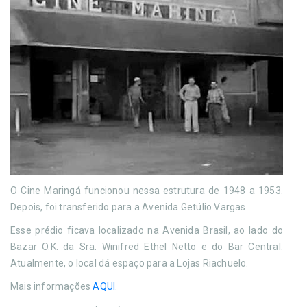
O Cine Maringá funcionou nessa estrutura de 1948 a 1953.
Depois, foi transferido para a Avenida Getúlio Vargas.
Esse prédio ficava localizado na Avenida Brasil, ao lado do
Bazar O.K. da Sra. Winifred Ethel Netto e do Bar Central.
Atualmente, o local dá espaço para a Lojas Riachuelo.
Mais informações
AQUI
.