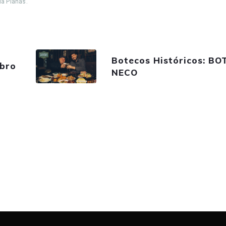
ia Planas.
Botecos Históricos: B
mbro
NECO