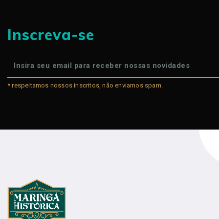
Inscreva-se
* respeitamos nossos inscritos, não enviamos spam.