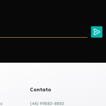
Contato
es
(44) 99883-8883