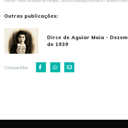
Fontes: Folha do Norte do Paraná / Acervo Maringá Histórica / Acervo Famíl
Outras publicações:
Dirce de Aguiar Maia - Deze
de 1939
Compartilhe