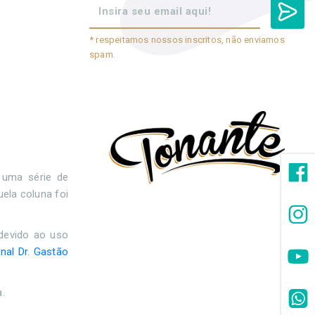
* respeitamos nossos inscritos, não enviamos
spam.
 uma série de
ela coluna foi
 devido ao uso
nal Dr. Gastão
a.