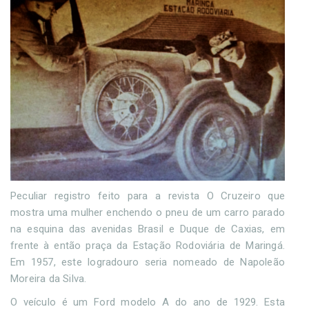
Peculiar registro feito para a revista O Cruzeiro que
mostra uma mulher enchendo o pneu de um carro parado
na esquina das avenidas Brasil e Duque de Caxias, em
frente à então praça da Estação Rodoviária de Maringá.
Em 1957, este logradouro seria nomeado de Napoleão
Moreira da Silva.
O veículo é um Ford modelo A do ano de 1929. Esta