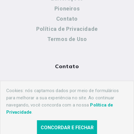
Pioneiros
Contato
Política de Privacidade
Termos de Uso
Contato
(44) 99883-8883
Cookies: nós captamos dados por meio de formulários
maringahistorica@gmail.com
para melhorar a sua experiência no site. Ao continuar
navegando, você concorda com a nossa
Política de
Privacidade
.
CONCORDAR E FECHAR
© 2026 Maringá Histórica. Todos os direitos reservados.