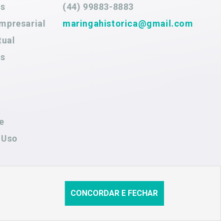
es
(44) 99883-8883
mpresarial
maringahistorica@gmail.com
tual
es
e
 Uso
CONCORDAR E FECHAR