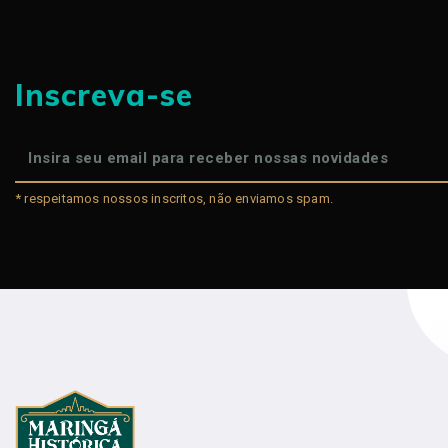
Inscreva-se
* respeitamos nossos inscritos, não enviamos spam.