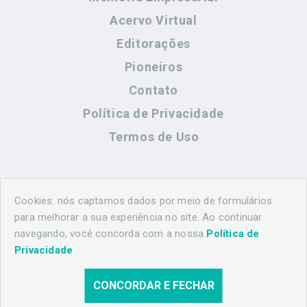
Acervo Virtual
Editorações
Pioneiros
Contato
Política de Privacidade
Termos de Uso
Contato
Cookies: nós captamos dados por meio de formulários
para melhorar a sua experiência no site. Ao continuar
navegando, você concorda com a nossa
Política de
(44) 99883-8883
Privacidade
.
maringahistorica@gmail.com
CONCORDAR E FECHAR