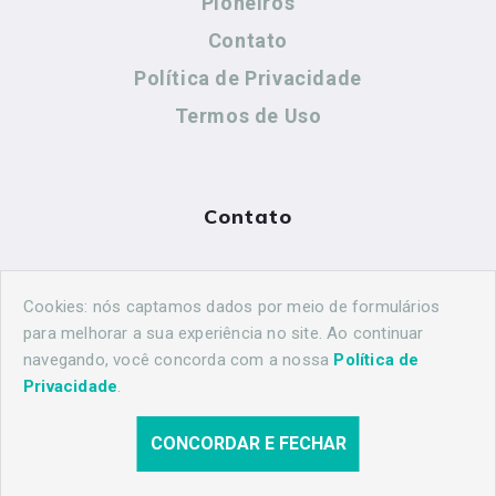
Pioneiros
Contato
Política de Privacidade
Termos de Uso
Contato
(44) 99883-8883
Cookies: nós captamos dados por meio de formulários
maringahistorica@gmail.com
para melhorar a sua experiência no site. Ao continuar
navegando, você concorda com a nossa
Política de
Privacidade
.
CONCORDAR E FECHAR
© 2026 Maringá Histórica. Todos os direitos reservados.
Desenvolvido por
Agência Nova Inteligência.