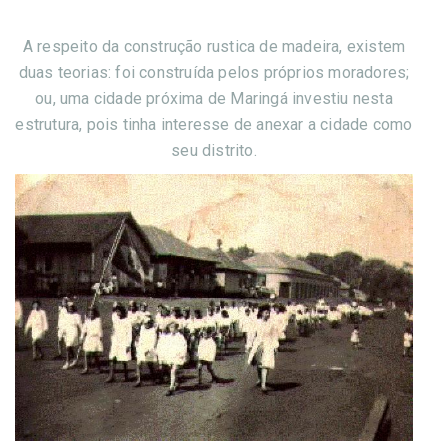
A respeito da construção rustica
de madeira, existem
duas teorias: foi construída pelos próprios moradores;
ou, uma cidade próxima de Maringá investiu nesta
estrutura, pois tinha interesse de anexar a cidade como
seu distrito.