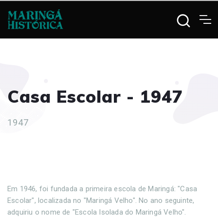
Casa Escolar - 1947
1947
Em 1946, foi fundada a primeira escola de Maringá: "Casa
Escolar", localizada no "Maringá Velho". No ano seguinte,
adquiriu o nome de "Escola Isolada do Maringá Velho".