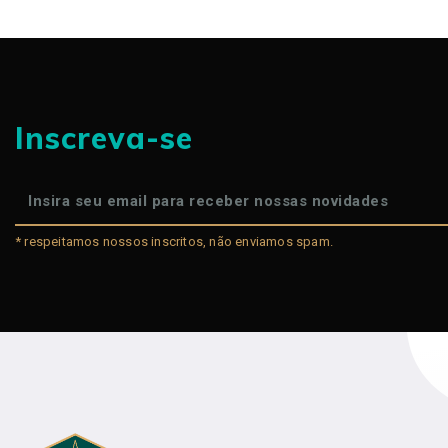
Inscreva-se
* respeitamos nossos inscritos, não enviamos spam.