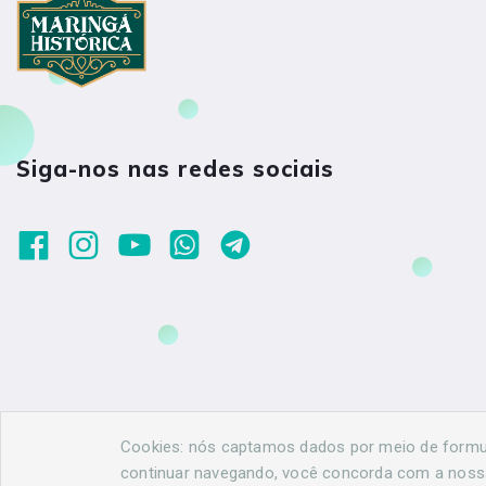
Siga-nos nas redes sociais
Cookies: nós captamos dados por meio de formulá
continuar navegando, você concorda com a nos