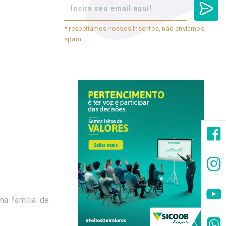
* respeitamos nossos inscritos, não enviamos
spam.
ma família de