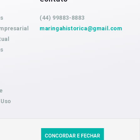
es
(44) 99883-8883
mpresarial
maringahistorica@gmail.com
tual
es
e
 Uso
CONCORDAR E FECHAR