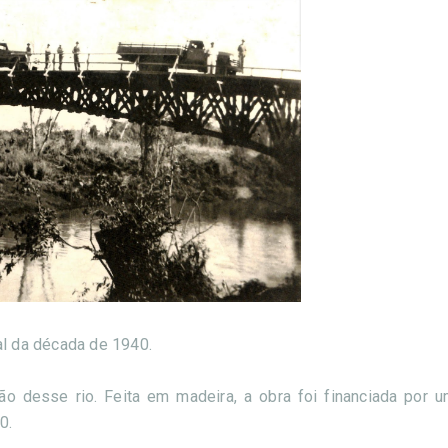
al da década de 1940.
ção desse rio. Feita em madeira, a obra foi financiada por u
0.