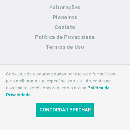
Editorações
Pioneiros
Contato
Política de Privacidade
Termos de Uso
Contato
Cookies: nós captamos dados por meio de formulários
para melhorar a sua experiência no site. Ao continuar
navegando, você concorda com a nossa
Política de
(44) 99883-8883
Privacidade
.
maringahistorica@gmail.com
CONCORDAR E FECHAR