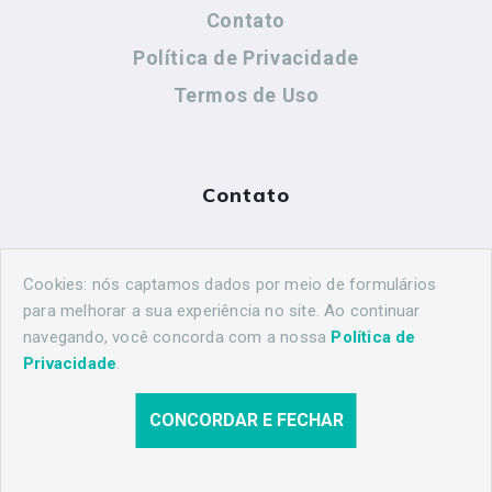
Contato
Política de Privacidade
Termos de Uso
Contato
(44) 99883-8883
Cookies: nós captamos dados por meio de formulários
maringahistorica@gmail.com
para melhorar a sua experiência no site. Ao continuar
navegando, você concorda com a nossa
Política de
Privacidade
.
CONCORDAR E FECHAR
© 2026 Maringá Histórica. Todos os direitos reservados.
Desenvolvido por
Agência Nova Inteligência.