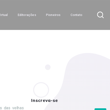
irtual
Editorações
Pioneiros
Contato
Inscreva-se
as das velhas