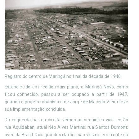
Registro do centro de Maringá no final da década de 1940.
Estabelecido em região mais plana, o Maringá Novo, como
ficou conhecido, passou a ser ocupado a partir de 1947,
quando o projeto urbanístico de Jorge de Macedo Vieira teve
sua implementação concluída.
Da esquerda para a direita vemos as seguintes vias: então
rua Aquidaban, atual Néo Alves Martins; rua Santos Dumont;
avenida Brasil. Dois grandes clarões são visíveis em frente da