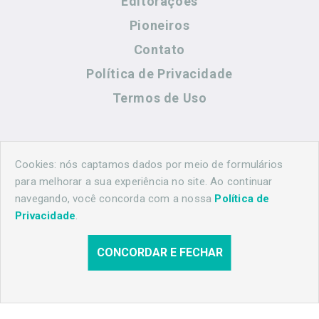
Editorações
Pioneiros
Contato
Política de Privacidade
Termos de Uso
Contato
Cookies: nós captamos dados por meio de formulários
para melhorar a sua experiência no site. Ao continuar
navegando, você concorda com a nossa
Política de
(44) 99883-8883
Privacidade
.
maringahistorica@gmail.com
CONCORDAR E FECHAR
© 2026 Maringá Histórica. Todos os direitos reservados.