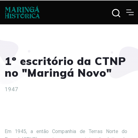
1º escritório da CTNP
no "Maringá Novo"
1947
Em 1945, a então Companhia de Terras Norte do