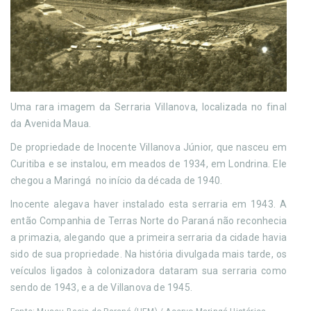
Uma rara imagem da Serraria Villanova, localizada no final
da Avenida Maua.
De propriedade de Inocente Villanova Júnior, que nasceu em
Curitiba e se instalou, em meados de 1934, em Londrina. Ele
chegou a Maringá no início da década de 1940.
Inocente alegava haver instalado esta serraria em 1943. A
então Companhia de Terras Norte do Paraná não reconhecia
a primazia, alegando que a primeira serraria da cidade havia
sido de sua propriedade. Na história divulgada mais tarde, os
veículos ligados à colonizadora dataram sua serraria como
sendo de 1943, e a de Villanova de 1945.