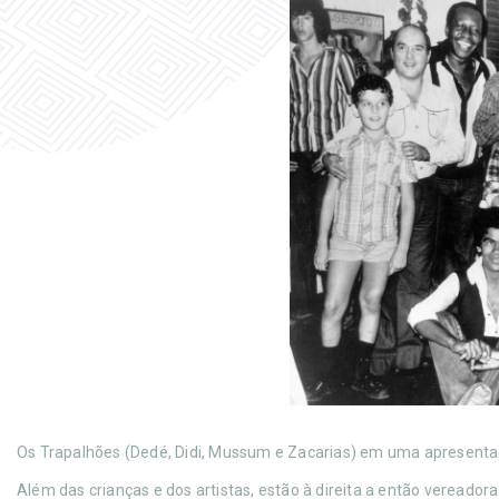
Os Trapalhões (Dedé, Didi, Mussum e Zacarias) em uma apresentaç
Além das crianças e dos artistas, estão à direita a então vereadora