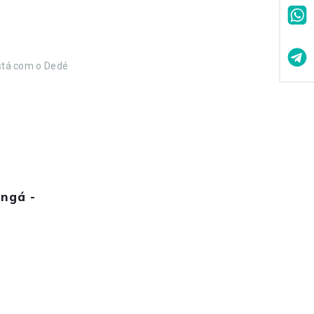
está com o Dedé
ngá -