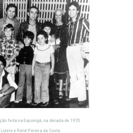
ão feita na Expoingá, na década de 1970.
 Lizete e Renê Pereira da Costa.