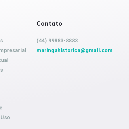
Contato
es
(44) 99883-8883
mpresarial
maringahistorica@gmail.com
tual
es
e
 Uso