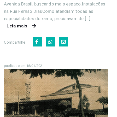
Avenida Brasil, buscando mais espaço.Instalações
na Rua Fernão DiasComo atendiam todas as
especialidades do ramo, precisavam de [...]
Leia mais
Compartilhe
publicado em 18/01/2021