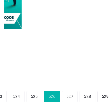
3
524
525
526
527
528
529