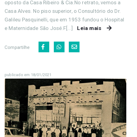
oposto da Casa Ribeiro & Cia.No retrato, vemos a
Casa Alves. No piso superior, o Consultório do Dr.
Galileu Pasquinelli, que em 1953 fundou o Hospital
e Maternidade São José.F[...]
Leia mais
Compartilhe
publicado em 18/01/2021